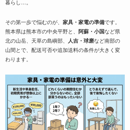
暮らし…。
その第一歩で悩むのが、
家具・家電の準備
です。
熊本県は熊本市の中央平野と、
阿蘇・小国
など県
北の山岳、天草の島嶼部、
人吉・球磨
など南部の
山間とで、配送可否や追加送料の条件が大きく変
わります。