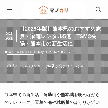
【2026年版】熊本県のおすすめ家
2026
具・家電レンタル5選｜TSMC菊
5/28
陽・熊本市の新生活に
May 28, 2026
July 6, 2026
家具・家電レンタル
当ページのリンクには広告が含まれています。
熊本県での新生活。
阿蘇山
や
熊本城
を眺めながら
のテレワーク、
天草
の海や
球磨川
のほとりが近い